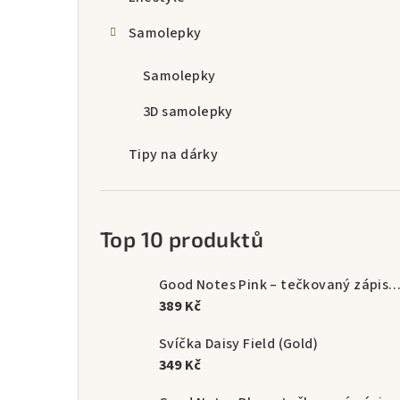
a
Samolepky
n
n
Samolepky
í
3D samolepky
p
Tipy na dárky
a
n
Top 10 produktů
e
l
Good Notes Pink – tečkovaný zápisník A5 (192 s
389 Kč
Svíčka Daisy Field (Gold)
349 Kč