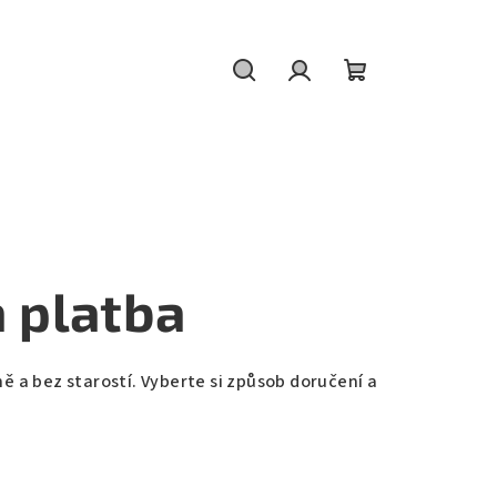
Hledat
Přihlášení
Nákupní
košík
 platba
 a bez starostí. Vyberte si způsob doručení a