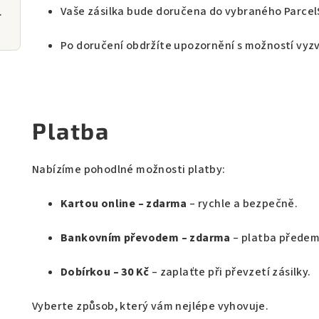
Vaše zásilka bude doručena do vybraného Parce
y na mobil
Po doručení obdržíte upozornění s možností vyz
Platba
Nabízíme pohodlné možnosti platby:
Kartou online – zdarma
– rychle a bezpečně.
Bankovním převodem – zdarma
– platba předem,
Dobírkou – 30 Kč
– zaplaťte při převzetí zásilky.
Vyberte způsob, který vám nejlépe vyhovuje.