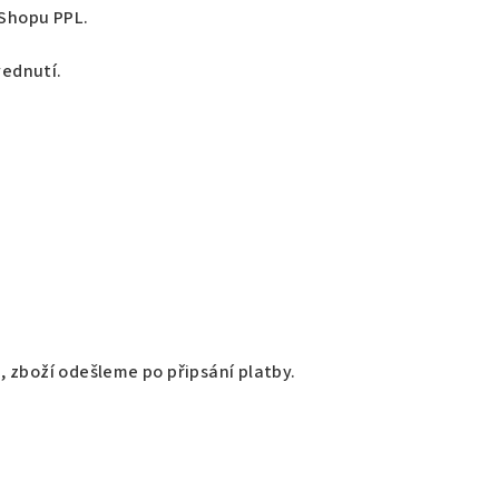
lShopu PPL.
vednutí.
 zboží odešleme po připsání platby.