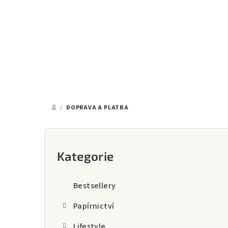
Přejít
na
obsah
/
DOPRAVA A PLATBA
DOMŮ
P
o
Kategorie
Přeskočit
kategorie
s
Bestsellery
t
Papírnictví
r
Lifestyle