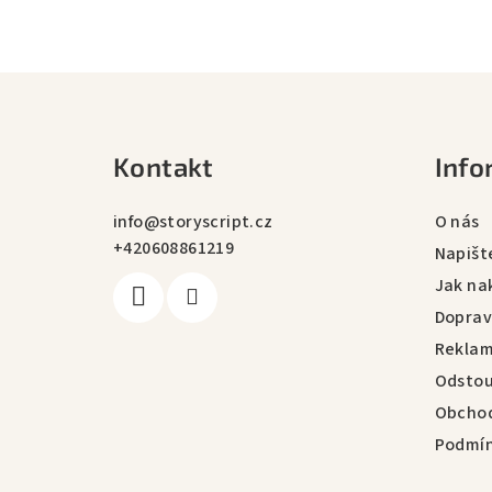
Z
á
Kontakt
Info
p
a
info
@
storyscript.cz
O nás
+420608861219
t
Napišt
Jak na
í
Doprav
Rekla
Odstou
Obchod
Podmín