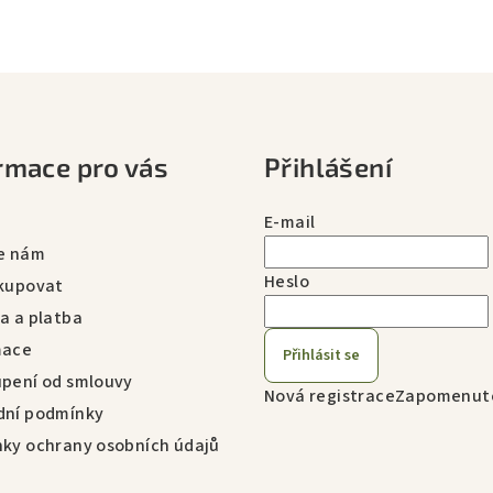
rmace pro vás
Přihlášení
E-mail
e nám
Heslo
kupovat
a a platba
mace
Přihlásit se
pení od smlouvy
Nová registrace
Zapomenuté
ní podmínky
ky ochrany osobních údajů