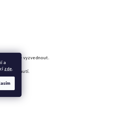
 jej můžete vyzvednout.
í a
cí
zde
.
 k vyzvednutí.
lasím