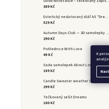
Good Notes Blue – tečkovaný zápisník A5 (1
389 Kč
Estetický nedatovaný diář A5 "Dream Until It's Your Reality" | StoryScript
529 Kč
Autumn Days Club — 3D samolepky na mo
290 Kč
Pohlednice With Love
K pers
49 Kč
analýz
Sada samolepek About Love (2 archy)
189 Kč
Nast
Candle Sweater weather (gold)
299 Kč
Tečkovaný sešit Dreams
160 Kč