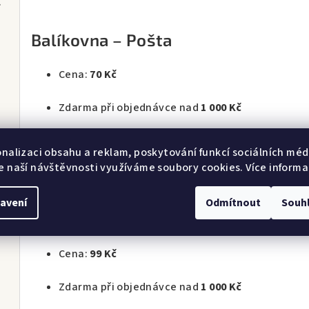
92 stran)
Balíkovna – Pošta
Cena:
70 Kč
bil
Zdarma při objednávce nad
1 000 Kč
Balíček doručíme na vámi vybranou poštu, kde si
onalizaci obsahu a reklam, poskytování funkcí sociálních médi
e naší návštěvnosti využíváme soubory cookies. Více informa
Po doručení obdržíte e-mail nebo SMS s informací
avení
Odmítnout
Souh
PPL – ParcelShop
Cena:
99 Kč
Zdarma při objednávce nad
1 000 Kč