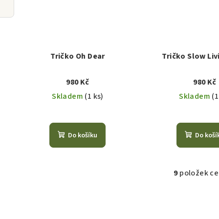
Tričko Oh Dear
Tričko Slow Liv
980 Kč
980 Kč
Skladem
(1 ks)
Skladem
(1
Do košíku
Do koší
9
položek c
O
v
l