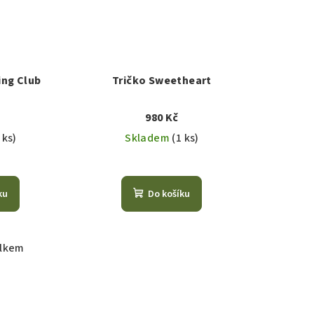
ing Club
Tričko Sweetheart
980 Kč
 ks)
Skladem
(1 ks)
ku
Do košíku
elkem