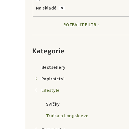
a
Na skladě
9
n
n
ROZBALIT FILTR
í
Přeskočit
p
kategorie
Kategorie
a
n
Bestsellery
e
Papírnictví
l
Lifestyle
Svíčky
Trička a Longsleeve