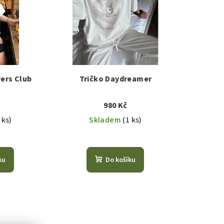
ers Club
Tričko Daydreamer
980 Kč
 ks)
Skladem
(1 ks)
ku
Do košíku