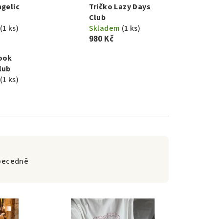
ngelic
Tričko Lazy Days
Club
(1 ks)
Skladem
(1 ks)
980 Kč
ook
lub
(1 ks)
becedně