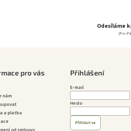
á
d
a
c
Odesíláme k
í
(Po–Pá
p
r
v
k
rmace pro vás
Přihlášení
y
v
E-mail
ý
e nám
p
Heslo
kupovat
i
a a platba
s
mace
u
Přihlásit se
pení od smlouvy