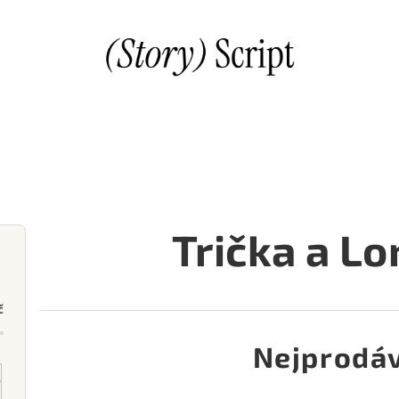
Trička a L
č
Nejprodáv