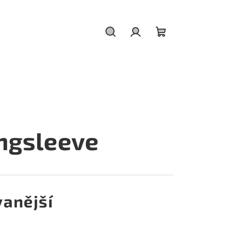
Hledat
Přihlášení
Nákupní
košík
ongsleeve
anější