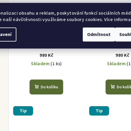
onalizaci obsahu a reklam, poskytování funkcí sociálních médi
e naší návštěvnosti využíváme soubory cookies. Více informa
bil
avení
Odmítnout
Souh
Tričko Essentialist
Tričko Lazy Da
980 Kč
980 Kč
Skladem
(1 ks)
Skladem
(1
Do košíku
Do koší
Tip
Tip