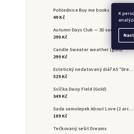
Pohlednice Buy me books
K pers
49 Kč
analýz
Autumn Days Club — 3D samolepky na mo
Nast
290 Kč
Candle Sweater weather (gold)
299 Kč
Estetický nedatovaný diář A5 "Dream Until It's Your Reality" | StoryScript
529 Kč
Svíčka Daisy Field (Gold)
349 Kč
Sada samolepek About Love (2 archy)
189 Kč
Tečkovaný sešit Dreams