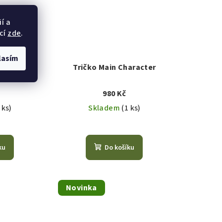
í a
cí
zde
.
lasím
ys Club
Tričko Main Character
980 Kč
 ks)
Skladem
(1 ks)
ku
Do košíku
Novinka