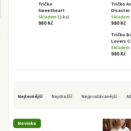
Tričko
Tričko A
Sweetheart
Disaster
Skladem
(1 ks)
Skladem
980 Kč
980 Kč
Tričko B
Lovers C
Skladem
980 Kč
Ř
Nejlevnější
Nejdražší
Nejprodávanější
A
a
z
V
e
Novinka
ý