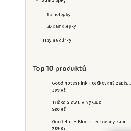
Samolepky
Samolepky
3D samolepky
Tipy na dárky
Top 10 produktů
Good Notes Pink – tečkovaný zápisník A5 (192 s
389 Kč
Tričko Slow Living Club
980 Kč
Good Notes Blue – tečkovaný zápisník A5 (1
389 Kč