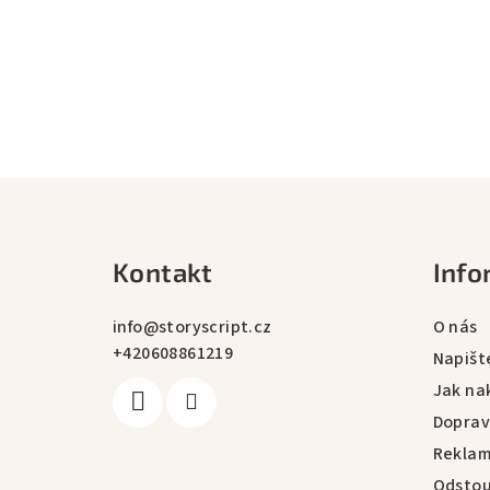
Z
á
Kontakt
Info
p
a
info
@
storyscript.cz
O nás
+420608861219
t
Napišt
Jak na
í
Doprav
Rekla
Odstou