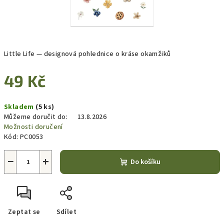
Little Life — designová pohlednice o kráse okamžiků
49 Kč
Měrná
Skladem
(5 ks)
cena:
Můžeme doručit do:
13.8.2026
Možnosti doručení
Kód:
PC0053
−
+
Do košíku
Zeptat se
Sdílet