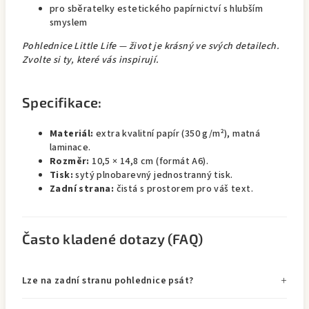
pro sběratelky estetického papírnictví s hlubším
smyslem
Pohlednice Little Life — život je krásný ve svých detailech.
Zvolte si ty, které vás inspirují.
Specifikace:
Materiál:
extra kvalitní papír (350 g/m²), matná
laminace.
Rozměr:
10,5 × 14,8 cm (formát A6).
Tisk:
sytý plnobarevný jednostranný tisk.
Zadní strana:
čistá s prostorem pro váš text.
Často kladené dotazy (FAQ)
Lze na zadní stranu pohlednice psát?