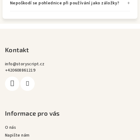
Nepoškodí se pohlednice při používání jako záložky?
Z
á
p
Kontakt
a
info
@
storyscript.cz
t
+420608861219
í
Informace pro vás
O nás
Napište nám