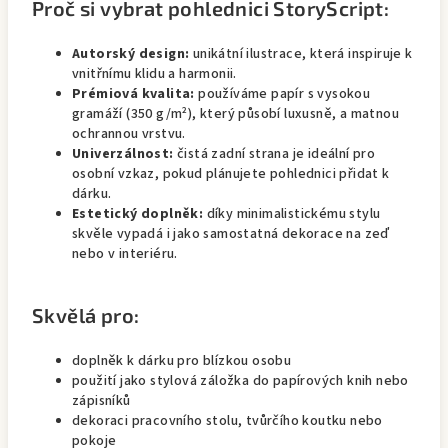
Proč si vybrat pohlednici StoryScript:
Autorský design:
unikátní ilustrace, která inspiruje k
vnitřnímu klidu a harmonii.
Prémiová kvalita:
používáme papír s vysokou
gramáží (350 g/m²), který působí luxusně, a matnou
ochrannou vrstvu.
Univerzálnost:
čistá zadní strana je ideální pro
osobní vzkaz, pokud plánujete pohlednici přidat k
dárku.
Estetický doplněk:
díky minimalistickému stylu
skvěle vypadá i jako samostatná dekorace na zeď
nebo v interiéru.
Skvělá pro:
doplněk k dárku pro blízkou osobu
použití jako stylová záložka do papírových knih nebo
zápisníků
dekoraci pracovního stolu, tvůrčího koutku nebo
pokoje