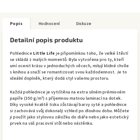
Popis
Hodnocení
Diskuze
Detailní popis produktu
Pohlednice
Little Life
je připomínkou toho, že velké štěstí
se skládá z malých momentů. Byla vytvořena pro ty, kteří
umí ocenit krásu v jednoduchých věcech, milují klidné chvíle
s knihou a snaží se romantizovat svou každodennost. Je to
ideální doplněk, který dodá styl vašemu prostoru.
Každá pohlednice je vytištěna na extra silném prémiovém
papíře (350 g/m²) s příjemnou matnou laminací na dotek.
Díky vysoké kvalitě tisku zůstávají barvy syté a pohlednice
si zachovává svůj dokonalý vzhled po dlouhou dobu. Můžete
ji použít jako stylovou záložku do diáře nebo jako estetický
prvek na váš pracovní stůl nebo nástěnku.