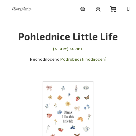
Přejít
na
obsah
Nákupní
Hledat
Přihlášení
Pohlednice Little Life
košík
(STORY) SCRIPT
Průměrné
Neohodnoceno
Podrobnosti hodnocení
hodnocení
produktu
je
0,0
z
5
hvězdiček.