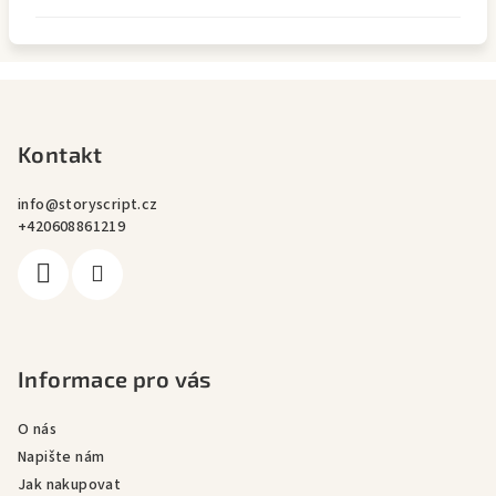
Z
á
p
Kontakt
a
info
@
storyscript.cz
t
+420608861219
í
Informace pro vás
O nás
Napište nám
Jak nakupovat