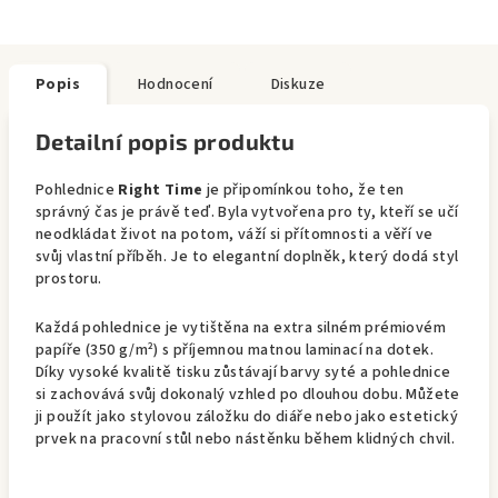
Popis
Hodnocení
Diskuze
Detailní popis produktu
Pohlednice
Right Time
je připomínkou toho, že ten
správný čas je právě teď. Byla vytvořena pro ty, kteří se učí
neodkládat život na potom, váží si přítomnosti a věří ve
svůj vlastní příběh. Je to elegantní doplněk, který dodá styl
prostoru.
Každá pohlednice je vytištěna na extra silném prémiovém
papíře (350 g/m²) s příjemnou matnou laminací na dotek.
Díky vysoké kvalitě tisku zůstávají barvy syté a pohlednice
si zachovává svůj dokonalý vzhled po dlouhou dobu. Můžete
ji použít jako stylovou záložku do diáře nebo jako estetický
prvek na pracovní stůl nebo nástěnku během klidných chvil.