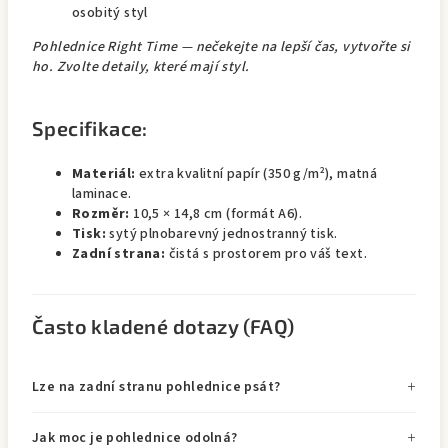
osobitý styl
Pohlednice Right Time — nečekejte na lepší čas, vytvořte si
ho. Zvolte detaily, které mají styl.
Specifikace:
Materiál:
extra kvalitní papír (350 g/m²), matná
laminace.
Rozměr:
10,5 × 14,8 cm (formát A6).
Tisk:
sytý plnobarevný jednostranný tisk.
Zadní strana:
čistá s prostorem pro váš text.
Často kladené dotazy (FAQ)
Lze na zadní stranu pohlednice psát?
Jak moc je pohlednice odolná?