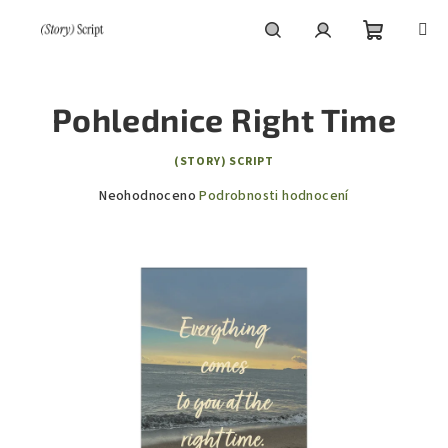
Přejít
na
obsah
Nákupní
Hledat
Přihlášení
Pohlednice Right Time
košík
(STORY) SCRIPT
Průměrné
Neohodnoceno
Podrobnosti hodnocení
hodnocení
produktu
je
0,0
z
5
hvězdiček.