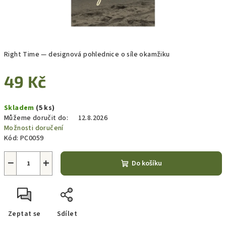
Right Time — designová pohlednice o síle okamžiku
49 Kč
Měrná
Skladem
(5 ks)
cena:
Můžeme doručit do:
12.8.2026
Možnosti doručení
Kód:
PC0059
−
+
Do košíku
Zeptat se
Sdílet