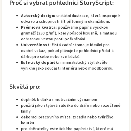
Proč si vybrat pohlednici StoryScript:
Autorský design:
unikátní ilustrace, která inspiruje k
odvaze a schopnosti žít přítomným okamžikem.
Prémiová kvalita:
používáme papír s vysokou
gramáží (350 g/m²), který působí luxusně, a matnou
ochrannou vrstvu proti poškrábání.
Univerzálnost:
čistá zadní strana je ideální pro
osobní vzkaz, pokud plánujete pohlednici přidat k
dárku pro sebe nebo své blízké.
Estetický doplněk:
minimalistický styl skvěle
vynikne jako součást interiéru nebo moodboardu.
Skvělá pro:
doplněk k dárku s motivačním významem
použití jako stylová záložka do diáře nebo rozečtené
knihy
dekoraci pracovního místa, zrcadla nebo tvůrčího
koutku
pro sběratelky estetického papírnictví, které má