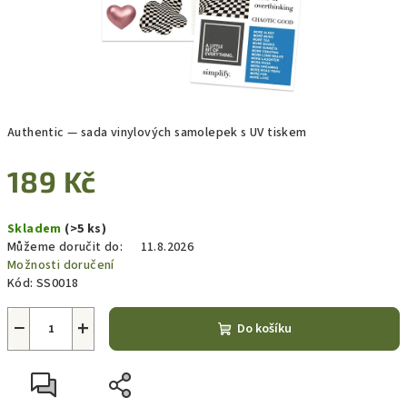
Authentic — sada vinylových samolepek s UV tiskem
189 Kč
Měrná
Skladem
(>5 ks)
cena:
Můžeme doručit do:
11.8.2026
Možnosti doručení
Kód:
SS0018
−
+
Do košíku