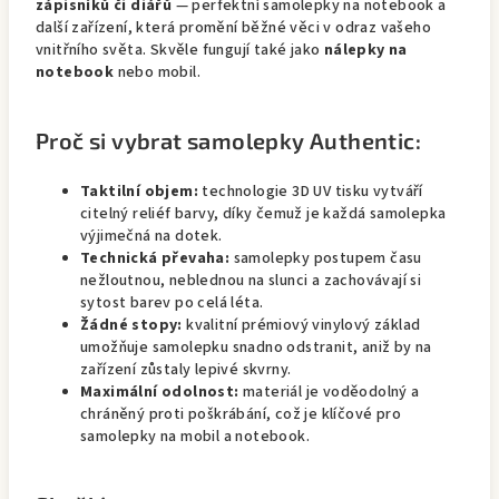
zápisníků či diářů
— perfektní samolepky na notebook a
další zařízení, která promění běžné věci v odraz vašeho
vnitřního světa. Skvěle fungují také jako
nálepky na
notebook
nebo mobil.
Proč si vybrat samolepky Authentic:
Taktilní objem:
technologie 3D UV tisku vytváří
citelný reliéf barvy, díky čemuž je každá samolepka
výjimečná na dotek.
Technická převaha:
samolepky postupem času
nežloutnou, neblednou na slunci a zachovávají si
sytost barev po celá léta.
Žádné stopy:
kvalitní prémiový vinylový základ
umožňuje samolepku snadno odstranit, aniž by na
zařízení zůstaly lepivé skvrny.
Maximální odolnost:
materiál je voděodolný a
chráněný proti poškrábání, což je klíčové pro
samolepky na mobil a notebook.