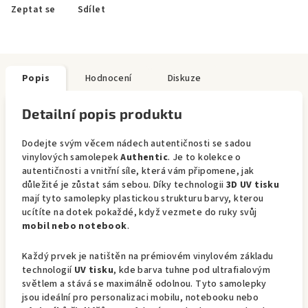
Zeptat se
Sdílet
Popis
Hodnocení
Diskuze
Detailní popis produktu
Dodejte svým věcem nádech autentičnosti se sadou
vinylových samolepek
Authentic
. Je to kolekce o
autentičnosti a vnitřní síle, která vám připomene, jak
důležité je zůstat sám sebou. Díky technologii
3D UV tisku
mají tyto samolepky plastickou strukturu barvy, kterou
ucítíte na dotek pokaždé, když vezmete do ruky svůj
mobil nebo notebook
.
Každý prvek je natištěn na prémiovém vinylovém základu
technologií
UV tisku
, kde barva tuhne pod ultrafialovým
světlem a stává se maximálně odolnou. Tyto samolepky
jsou ideální pro personalizaci mobilu, notebooku nebo