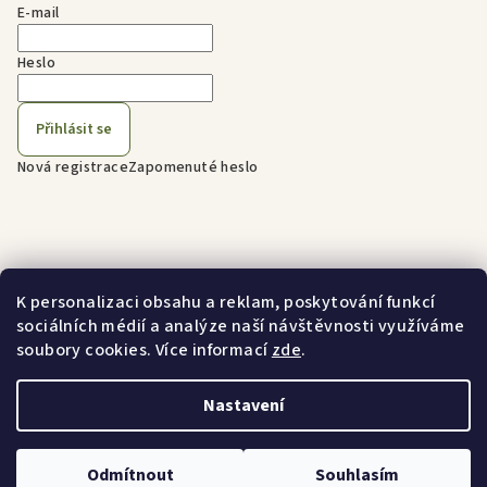
E-mail
Heslo
Přihlásit se
Nová registrace
Zapomenuté heslo
Přijímáme online platby
K personalizaci obsahu a reklam, poskytování funkcí
sociálních médií a analýze naší návštěvnosti využíváme
soubory cookies. Více informací
zde
.
Nastavení
Copyright 2026
(Story)Script
. Všechna práva vyhrazena.
Upravit nastavení cookies
Odmítnout
Souhlasím
Vytvořil Shoptet