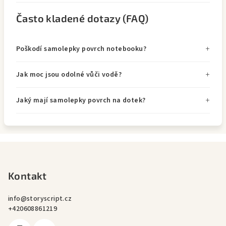
Často kladené dotazy (FAQ)
Poškodí samolepky povrch notebooku?
Jak moc jsou odolné vůči vodě?
Jaký mají samolepky povrch na dotek?
Z
á
p
Kontakt
a
info
@
storyscript.cz
t
+420608861219
í