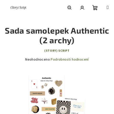
Přejít
na
obsah
Nákupní
Hledat
Přihlášení
Sada samolepek Authentic
košík
(2 archy)
(STORY) SCRIPT
Průměrné
Neohodnoceno
Podrobnosti hodnocení
hodnocení
produktu
je
0,0
z
5
hvězdiček.