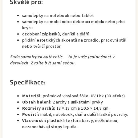
Skvělé pro:
samolepky na notebook nebo tablet
samolepky na mobil nebo dekoraci mobilu nebo jeho
krytu
ozdobení zápisníků, deníků a diářů
přidání estetických akcentů na zrcadlo, pracovní stůl
nebo tvůrčí prostor
Sada samolepek Authentic — to je vaše jedinečnost v
detailech. Zvolte být sami sebou.
Specifikace:
Materiál:
prémiová vinylová fólie, UV tisk (3D efekt).
Obsah balení:
2 archy s unikátními prvky.
Rozměry archů:
13 × 18 cm a 10,5 × 14,8 cm.
Použití:
mobil, notebook, diář a další hladké povrchy.
Vlastnosti:
plastická textura barvy, nežloutnou,
nezanechávají stopy lepidla.