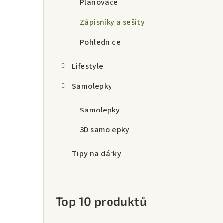
a
Plánovače
n
Zápisníky a sešity
n
Pohlednice
í
Lifestyle
p
Samolepky
a
Samolepky
n
3D samolepky
e
l
Tipy na dárky
Top 10 produktů