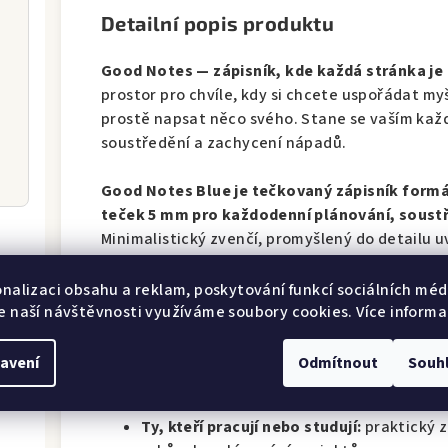
Detailní popis produktu
Good Notes — zápisník, kde každá stránka j
prostor pro chvíle, kdy si chcete uspořádat 
prostě napsat něco svého. Stane se vaším ka
soustředění a zachycení nápadů.
Good Notes Blue je tečkovaný zápisník formá
teček 5 mm pro každodenní plánování, soust
Minimalistický zvenčí, promyšlený do detailu uv
čistotu myšlenek a vizuální estetiku.
onalizaci obsahu a reklam, poskytování funkcí sociálních médi
e naší návštěvnosti využíváme soubory cookies. Více informa
Pro koho je tento zápisník vho
avení
Odmítnout
Souh
Estéty a vizuály:
vytříbená zlatá ražba n
při psaní zvláštní náladu.
Ty, kteří pracují nebo studují:
praktický z