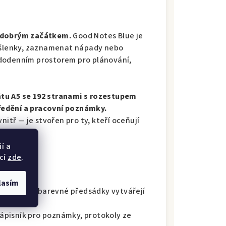
e dobrým začátkem.
Good Notes Blue je
myšlenky, zaznamenat nápady nebo
ždodenním prostorem pro plánování,
tu A5 se 192 stranami s rozestupem
ředění a pracovní poznámky.
nitř — je stvořen pro ty, kteří oceňují
í a
cí
zde
.
dný:
lasím
a obálce a barevné předsádky vytvářejí
ápisník pro poznámky, protokoly ze