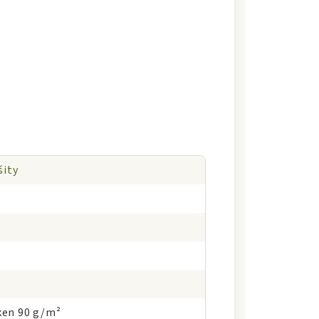
šity
en 90 g/m²