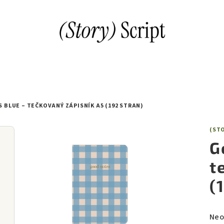
 BLUE – TEČKOVANÝ ZÁPISNÍK A5 (192 STRAN)
(STO
G
t
(
Prů
Neo