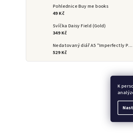
Pohlednice Buy me books
49 Kč
Svíčka Daisy Field (Gold)
349 Kč
Nedatovaný diář A5 "Imperfectly Perfect" (v angličtině) | StoryScript
529 Kč
K pers
analýz
Nast