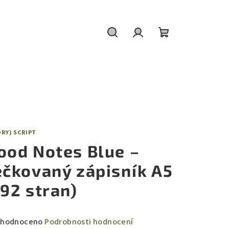
Hledat
Přihlášení
Nákupní
košík
RY) SCRIPT
ood Notes Blue –
ečkovaný zápisník A5
192 stran)
měrné
hodnoceno
Podrobnosti hodnocení