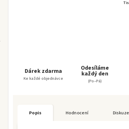
tran)
Ti
92 stran)
Odesíláme
Dárek zdarma
každý den
bil
Ke každé objednávce
(Po–Pá)
Popis
Hodnocení
Diskuz