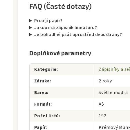
FAQ (Časté dotazy)
Propíjí papír?
Jakou má zápisník lineaturu?
Je pohodlné psát uprostřed dvoustrany?
Doplňkové parametry
Kategorie
:
Zápisníky a se
Záruka
:
2 roky
Barva
:
Světle modrá
Formát
:
А5
Počet listů
:
192
Papír
:
Krémový Munk