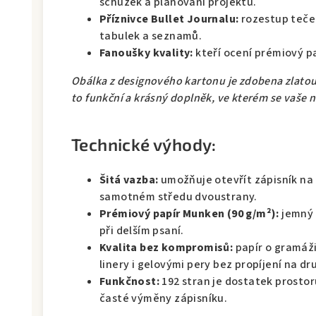
schůzek a plánování projektů.
Příznivce Bullet Journalu:
rozestup teček
tabulek a seznamů.
Fanoušky kvality:
kteří ocení prémiový pa
Obálka z designového kartonu je zdobena zlatou 
to funkční a krásný doplněk, ve kterém se vaše ne
Technické výhody:
Šitá vazba:
umožňuje otevřít zápisník na 
samotném středu dvoustrany.
Prémiový papír Munken (90 g/m²):
jemný 
při delším psaní.
Kvalita bez kompromisů:
papír o gramáž
linery i gelovými pery bez propíjení na dr
Funkčnost:
192 stran je dostatek prostor
časté výměny zápisníku.