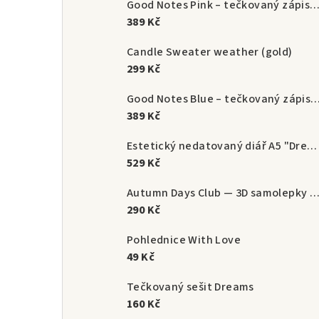
Good Notes Pink – tečkovaný zápisník A5 (192 s
389 Kč
Candle Sweater weather (gold)
299 Kč
Good Notes Blue – tečkovaný zápisník A5 (1
389 Kč
Estetický nedatovaný diář A5 "Dream Until It's Your Reality" | StoryScript
529 Kč
Autumn Days Club — 3D samolepky na mo
290 Kč
Pohlednice With Love
49 Kč
Tečkovaný sešit Dreams
160 Kč