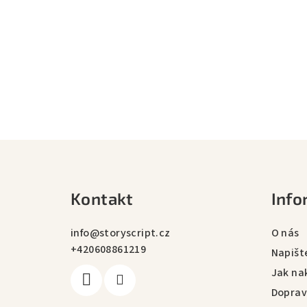
Z
á
Kontakt
Info
p
a
info
@
storyscript.cz
O nás
+420608861219
t
Napišt
Jak na
í
Doprav