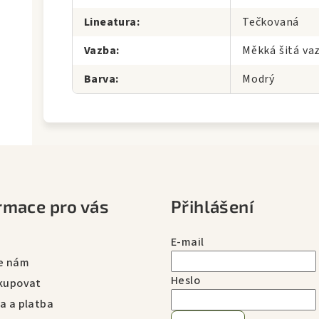
Lineatura
:
Tečkovaná
Vazba
:
Měkká šitá va
Barva
:
Modrý
rmace pro vás
Přihlášení
E-mail
e nám
Heslo
kupovat
a a platba