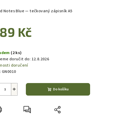
nocení
duktu
d Notes Blue — tečkovaný zápisník A5
89 Kč
zdiček.
ná
a:
ladem
(2 ks)
eme doručit do:
12.8.2026
nosti doručení
:
GN0010
+
Do košíku