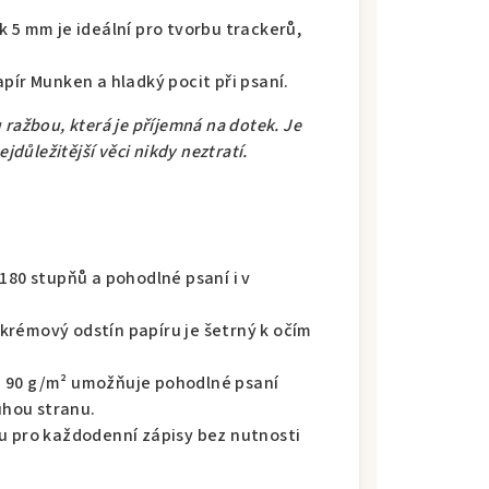
 5 mm je ideální pro tvorbu trackerů,
pír Munken a hladký pocit při psaní.
ražbou, která je příjemná na dotek. Je
jdůležitější věci nikdy neztratí.
180 stupňů a pohodlné psaní i v
krémový odstín papíru je šetrný k očím
i 90 g/m² umožňuje pohodlné psaní
uhou stranu.
u pro každodenní zápisy bez nutnosti