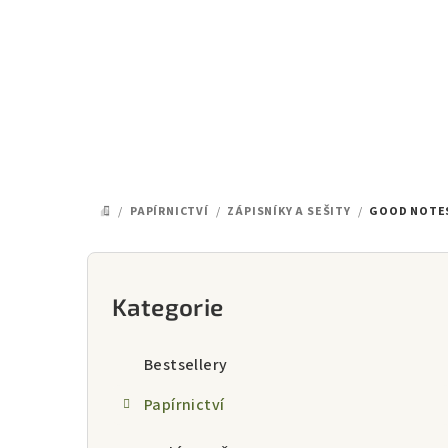
Přejít
na
obsah
/
PAPÍRNICTVÍ
/
ZÁPISNÍKY A SEŠITY
/
GOOD NOTES
DOMŮ
P
o
Kategorie
Přeskočit
kategorie
s
Bestsellery
t
Papírnictví
r