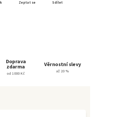
sk
Zeptat se
Sdílet
Doprava
Věrnostní slevy
zdarma
až 20 %
od 1000 Kč
e